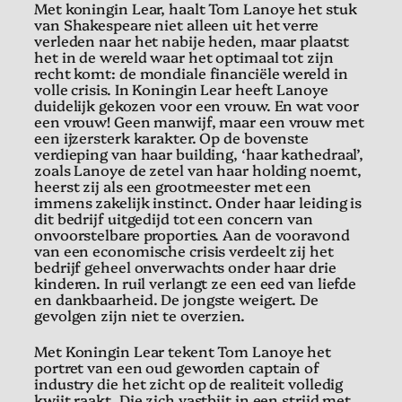
Met koningin Lear, haalt Tom Lanoye het stuk
van Shakespeare niet alleen uit het verre
verleden naar het nabije heden, maar plaatst
het in de wereld waar het optimaal tot zijn
recht komt: de mondiale financiële wereld in
volle crisis. In Koningin Lear heeft Lanoye
duidelijk gekozen voor een vrouw. En wat voor
een vrouw! Geen manwijf, maar een vrouw met
een ijzersterk karakter. Op de bovenste
verdieping van haar building, ‘haar kathedraal’,
zoals Lanoye de zetel van haar holding noemt,
heerst zij als een grootmeester met een
immens zakelijk instinct. Onder haar leiding is
dit bedrijf uitgedijd tot een concern van
onvoorstelbare proporties. Aan de vooravond
van een economische crisis verdeelt zij het
bedrijf geheel onverwachts onder haar drie
kinderen. In ruil verlangt ze een eed van liefde
en dankbaarheid. De jongste weigert. De
gevolgen zijn niet te overzien.
Met Koningin Lear tekent Tom Lanoye het
portret van een oud geworden captain of
industry die het zicht op de realiteit volledig
kwijt raakt. Die zich vastbijt in een strijd met