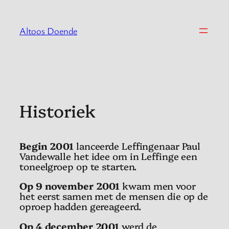
Spring
naar
Altoos Doende
de
inhoud
Historiek
Begin 2001
lanceerde Leffingenaar Paul
Vandewalle het idee om in Leffinge een
toneelgroep op te starten.
Op
9 november 2001
kwam men voor
het eerst samen met de mensen die op de
oproep hadden gereageerd.
Op 4 december 2001
werd de