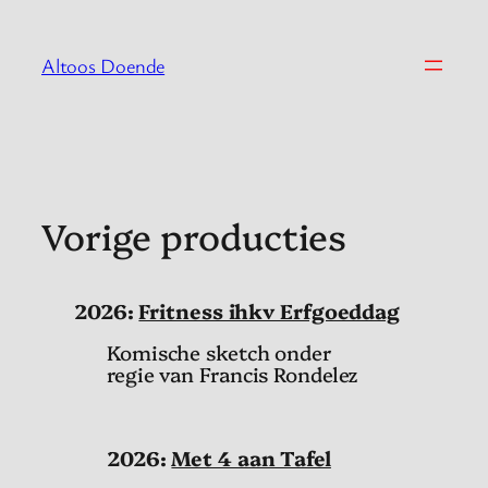
Spring
naar
Altoos Doende
de
inhoud
Vorige producties
2026:
Fritness ihkv Erfgoeddag
Komische sketch onder
regie van Francis Rondelez
2026:
Met 4 aan Tafel