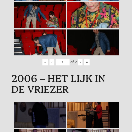
«
‹
of
2
›
»
2006 – HET LIJK IN
DE VRIEZER