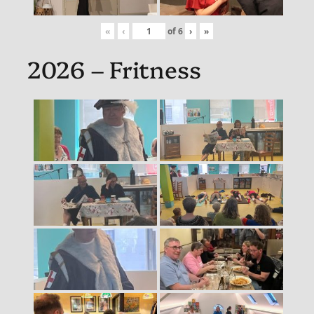
«
‹
of
6
›
»
2026 – Fritness