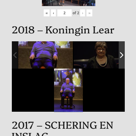
«
‹
of
2
›
»
2018 – Koningin Lear
2017 – SCHERING EN
INSLAG