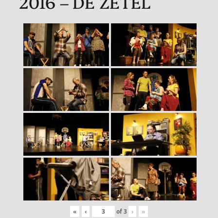
2016 – DE ZETEL
«
‹
of
3
›
»