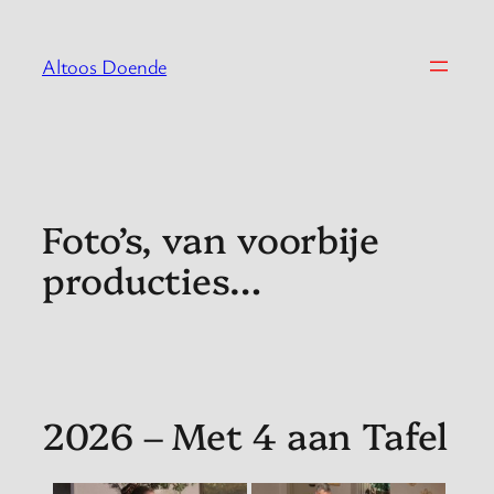
Spring
naar
Altoos Doende
de
inhoud
Foto’s, van voorbije
producties…
2026 – Met 4 aan Tafel