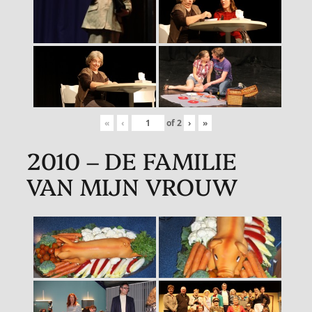
«
‹
of
2
›
»
2010 – DE FAMILIE
VAN MIJN VROUW