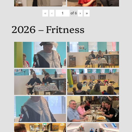
«
‹
of
6
›
»
2026 – Fritness