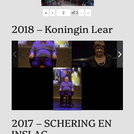
«
‹
of
2
›
»
2018 – Koningin Lear
2017 – SCHERING EN
INSLAG