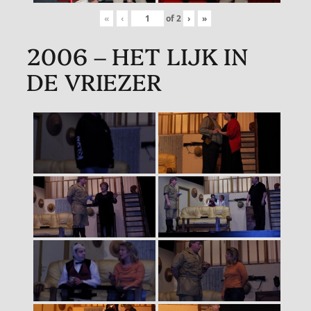
«
‹
of
2
›
»
2006 – HET LIJK IN
DE VRIEZER