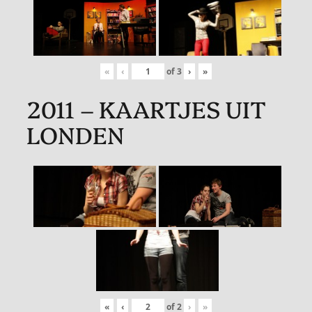
«
‹
of
3
›
»
2011 – KAARTJES UIT
LONDEN
«
‹
of
2
›
»