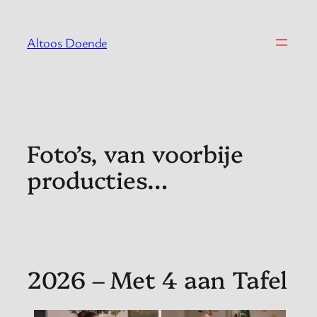
Spring
naar
Altoos Doende
de
inhoud
Foto’s, van voorbije
producties…
2026 – Met 4 aan Tafel