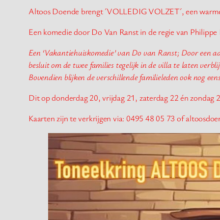
Altoos Doende brengt ´VOLLEDIG VOLZET´, een warme
Een komedie door Do Van Ranst in de regie van Philippe 
Een ‘Vakantiehuiskomedie’ van Do van Ranst; Door een admi
besluit om de twee families tegelijk in de villa te laten verb
Bovendien blijken de verschillende familieleden ook nog ee
Dit op donderdag 20, vrijdag 21, zaterdag 22 én zondag 
Kaarten zijn te verkrijgen via: 0495 48 05 73 of altoos