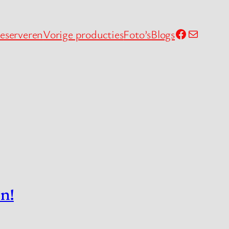
Facebook
Mail
eserveren
Vorige producties
Foto’s
Blogs
n!