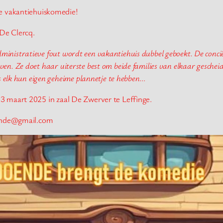
 vakantiehuiskomedie!
De Clercq.
nistratieve fout wordt een vakantiehuis dubbel geboekt. De conciër
lijven. Ze doet haar uiterste best om beide families van elkaar geschei
ns elk hun eigen geheime plannetje te hebben…
23 maart 2025 in zaal De Zwerver te Leffinge.
doende@gmail.com